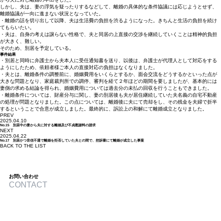
しかし、夫は、妻の浮気を疑ったりするなどして、離婚の具体的な条件協議には応じようとせず、
離婚協議が一向に進まない状況となっていた。
・離婚の話を切り出して以降、夫は生活費の負担を渋るようになった。きちんと生活の負担を続け
てもらいたい。
・夫は、自身の考えは譲らない性格で、夫と同居の上直接の交渉を継続していくことは精神的負担
が大きく、難しい。
そのため、別居を予定している。
事件結果
・別居と同時に弁護士から夫本人に受任通知書を送り、以後は、弁護士が代理人として対応をする
ようにしたため、依頼者様ご本人の直接対応の負担はなくなりました。
・夫とは、離婚条件の調整前に、婚姻費用をいくらとするか、面会交流をどうするかといった点が
大きな問題となり、家庭裁判所での調停、審判を経て２年ほどの期間を要しましたが、基本的には
妻側の求める結論を得られ、婚姻費用については過去分の未払の回収を行うこともできました。
・離婚条件については、財産分与に関し、妻の別居後も夫が居住継続していた夫名義の自宅不動産
の処理が問題となりました。この点については、離婚後に夫にて売却をし、その残金を夫婦で折半
するということで合意が成立しました。最終的に、訴訟上の和解にて離婚成立となりました。
PREV
2025.04.10
No.15 別居中の妻から夫に対する離婚及び不貞慰謝料の請求
NEXT
2025.04.22
No.17 別居かつ音信不通で離婚を拒否していた夫との間で、控訴審にて離婚が成立した事案
BACK TO THE LIST
お問い合わせ
CONTACT