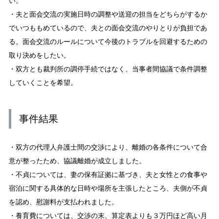
い。
・夫と面会交流の実施日時の調整や送迎の担当をどちらがするか
でいつももめているので、夫との面会交流のやりとりが負担であ
る。面会交流のルールについて今後のトラブルを回避するための
取り決めをしたい。
・双方とも裁判所の調停手続ではなく、当事者間協議で条件調整
していくことを希望。
事件結果
・双方の代理人弁護士間の交渉により、離婚の各条件について合
意が整ったため、協議離婚が成立しました。
・不貞については、妻の保有証拠に基づき、夫と女性との食事や
宿泊に関する具体的な日時や場所を主張したところ、夫側が不貞
を認め、慰謝料が支払われました。
・養育費については、交渉の末、算定表よりも３万円ほど高い月