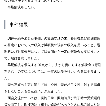
金の請求ができるようなものとしたい。
・早期解決をしたい。
事件結果
・調停手続を通じた妻側との協議交渉の末、養育費及び婚姻費用
の算定において夫の収入は減額後の現在の収入を用いること、慰
謝料及び財産分与については夫側から一定の解決金を支払うこと
で、離婚合意しました。
・早期解決を優先する 観点から、夫から妻に対する解決金（慰謝
料含む）の支払については、一定の譲歩を行い、合意に至りまし
た。
・妻の不貞の主張に関しては、今後、妻が相手女性に対する請求
をしないことも合意条項とされました。
・面会交流については、実施日時、開始時及び終了時の受渡場所
等を特定し、間接強制（相手の違反があったときに裁判所より制