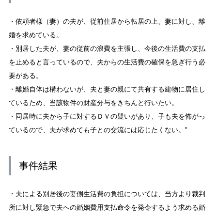
・依頼者様（妻）の夫が、従前住居から転居の上、妻に対し、離
婚を求めている。
・別居した夫が、妻の従前の浪費を主張し、今後の生活費の支払
を止めると言っているので、夫からの生活費の確保を急ぎ行う必
要がある。
・離婚自体は構わないが、夫と妻の親にて共有する建物に居住し
ているため、当該物件の財産分与をきちんと行いたい。
・同居時に夫から子に対するＤＶの疑いがあり、子も夫を怖がっ
ているので、夫が求めても子との交流には応じたくない。”
事件結果
・夫による別居後の妻側生活費の負担については、当方より裁判
所に対し緊急で夫への婚姻費用支払命令を発令するよう求める婚