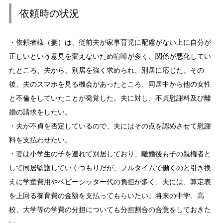
依頼時の状況
・依頼者様（妻）は、従前夫が家事育児に配慮がない上に自分が
正しいという意見を変えないため喧嘩が多く、関係が悪化してい
たところ、夫から、別居を強く求められ、別居に応じた。その
後、夫のスマホを見る機会があったところ、同居中から他の女性
と不倫をしていたことが発覚した。夫に対し、不貞慰謝料及び離
婚の請求をしたい。
・夫が不貞を否定しているので、夫にはその点を認めさせて慰謝
料を支払わせたい。
・妻は小学生の子を連れて別居しており、離婚後も子の親権者と
して同居監護していくつもりだが、フルタイムで働くのと引き換
えに学童費用やベビーシッター代の負担が多く、夫には、算定表
を上回る養育費の金額を支払ってもらいたい。将来の中学、高
校、大学等の学費の分担についても分担割合の合意をしておきた