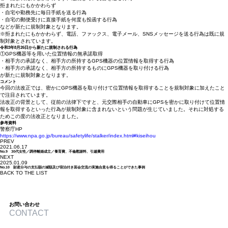
拒まれたにもかかわらず
・自宅や勤務先に毎日手紙を送る行為
・自宅の郵便受けに直接手紙を何度も投函する行為
などが新たに規制対象となります。
※拒まれたにもかかわらず、電話、ファックス、電子メール、SNSメッセージを送る行為は既に規
制対象とされています。
令和3年8月26日から新たに規制される行為
①GPS機器等を用いた位置情報の無承諾取得
・相手方の承諾なく、相手方の所持するGPS機器の位置情報を取得する行為
・相手方の承諾なく、相手方の所持するものにGPS機器を取り付ける行為
が新たに規制対象となります。
コメント
今回の法改正では、密かにGPS機器を取り付けて位置情報を取得することを規制対象に加えたこと
で注目されています。
法改正の背景として、従前の法律下ですと、元交際相手の自動車にGPSを密かに取り付けて位置情
報を取得するといった行為が規制対象に含まれないという問題が生じていました。それに対処する
ためこの度の法改正となりました。
参考資料
警察庁HP
https://www.npa.go.jp/bureau/safetylife/stalker/index.html#kiseihou
PREV
2021.06.17
No.9 30代女性／調停離婚成立／養育費、不倫慰謝料、引越費用
NEXT
2025.01.09
No.10 財産分与の支払額の減額及び宿泊付き面会交流の実施合意を得ることができた事例
BACK TO THE LIST
お問い合わせ
CONTACT