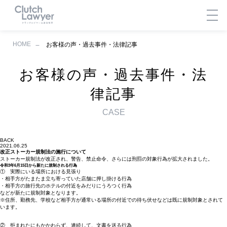
HOME
お客様の声・過去事件・法律記事
お客様の声・過去事件・法
律記事
CASE
BACK
2021.06.25
改正ストーカー規制法の施行について
ストーカー規制法が改正され、警告、禁止命令、さらには刑罰の対象行為が拡大されました。
令和3年6月15日から新たに規制される行為
① 実際にいる場所における見張り
・相手方がたまたま立ち寄っていた店舗に押し掛ける行為
・相手方の旅行先のホテルの付近をみだりにうろつく行為
などが新たに規制対象となります。
※住所、勤務先、学校など相手方が通常いる場所の付近での待ち伏せなどは既に規制対象とされて
います。
② 拒まれたにもかかわらず、連続して、文書を送る行為